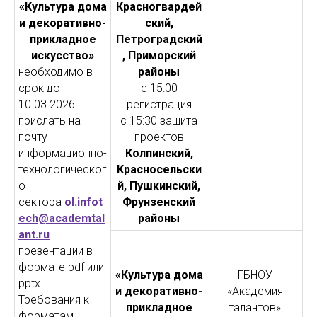
«Культура дома
Красногвардей
и декоративно-
ский,
прикладное
Петроградский
искусство»
, Приморский
необходимо в
районы
срок до
с 15:00
10.03.2026
регистрация
прислать на
с 15:30 защита
почту
проектов
информационно-
Колпинский,
технологическог
Красносельски
о
й, Пушкинский,
сектора
ol.infot
Фрунзенский
ech@academtal
районы
ant.ru
презентации в
формате pdf или
«Культура дома
ГБНОУ
pptx.
и декоративно-
«Академия
Требования к
прикладное
талантов»
форматам