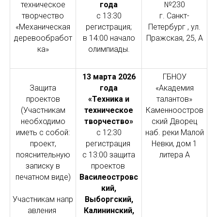
техническое
года
№230
творчество
с 13:30
г. Санкт-
«Механическая
регистрация;
Петербург , ул.
деревообработ
в 14:00 начало
Пражская, 25, А
ка»
олимпиады
.
13 марта 2026
ГБНОУ
Защита
года
«Академия
проектов
«Техника и
талантов»
(Участникам
техническое
Каменноостров
необходимо
творчество»
ский Дворец
иметь с собой:
с 12:30
наб. реки Малой
проект,
регистрация
Невки, дом 1
пояснительную
с 13:00 защита
литера А
записку в
проектов
печатном виде)
Василеостровс
кий,
Участникам напр
Выборгский,
авления
Калининский,