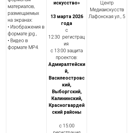
искусство»
Центр
материалов,
Медиаискусств
размещаемых
13 марта 2026
Лафонская ул., 5
на экранах:
года
• Изображения в
с
формате jpg.,
12:30 регистрац
• Видео в
ия
формате MP4.
с 13:00 защита
проектов:
Адмиралтейски
й,
Василеостровс
кий,
Выборгский,
Калининский,
Красногвардей
ский районы
с 15:00
регистрация